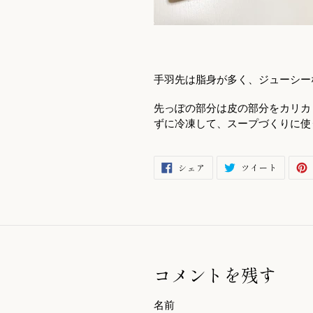
手羽先は脂身が多く、ジューシー
先っぽの部分は皮の部分をカリカ
ずに冷凍して、スープづくりに使
FACEBOOK
TWITT
シェア
ツイート
で
に
シ
投
ェ
稿
ア
す
す
る
る
コメントを残す
名前