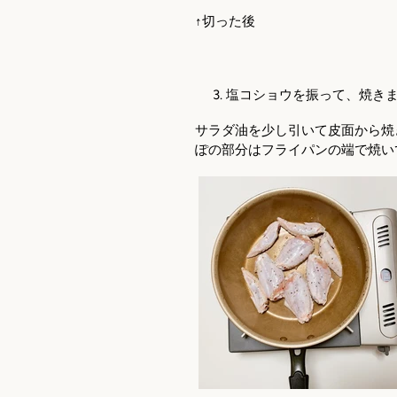
↑切った後
塩コショウを振って、焼き
サラダ油を少し引いて皮面から焼
ぽの部分はフライパンの端で焼い