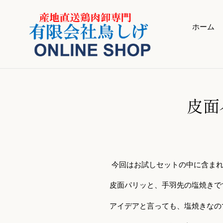
コ
ン
テ
ホーム
ン
ツ
に
ス
キ
ッ
皮面
プ
す
る
今回はお試しセットの中に含まれ
皮面パリッと、手羽先の塩焼きで
アイデアと言っても、塩焼きなの