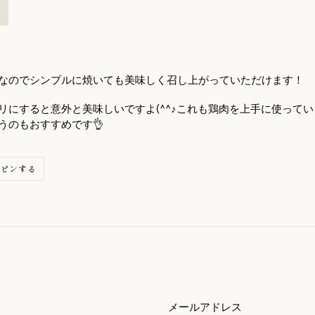
なのでシンプルに焼いても美味しく召し上がっていただけます！
リにすると意外と美味しいですよ
(^^
♪これも鶏肉を上手に使って
うのもおすすめです👌
ER
PINTEREST
ピンする
で
ピ
ン
す
る
メールアドレス