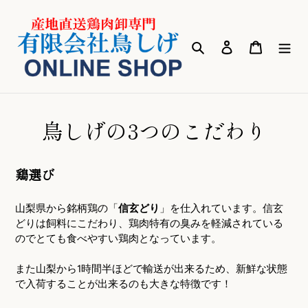
コ
ン
テ
検索
ログイン
カート
ン
ツ
に
ス
キ
鳥しげの3つのこだわり
ッ
プ
す
鶏選び
る
山梨県から銘柄鶏の「
信玄どり
」を仕入れています。信玄
どりは飼料にこだわり、鶏肉特有の臭みを軽減されている
のでとても食べやすい鶏肉となっています。
また山梨から1時間半ほどで輸送が出来るため、新鮮な状態
で入荷することが出来るのも大きな特徴です！