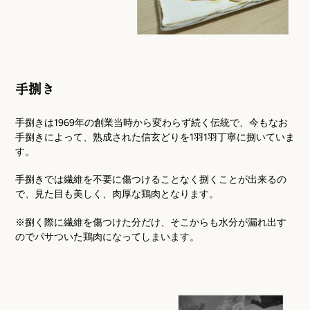
手捌き
手捌きは1969年の創業当時から変わらず続く伝統で、今もなお
手捌きによって、熟成された信玄どりを1羽1羽丁寧に捌いていま
す。
手捌きでは繊維を不要に傷つけることなく捌くことが出来るの
で、見た目も美しく、肉厚な鶏肉となります。
※捌く際に繊維を傷つけた分だけ、そこからも水分が漏れ出す
のでパサついた鶏肉になってしまいます。