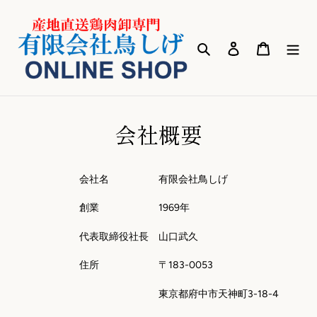
コ
ン
テ
検索
ログイン
カート
ン
ツ
に
ス
キ
会社概要
ッ
プ
す
る
会社名 有限会社鳥しげ
創業 1969年
代表取締役社長 山口武久
住所 〒183-0053
東京都府中市天神町3-18-4