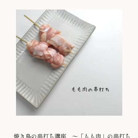
焼き鳥の串打ち講座 ～「もも肉」の串打ち