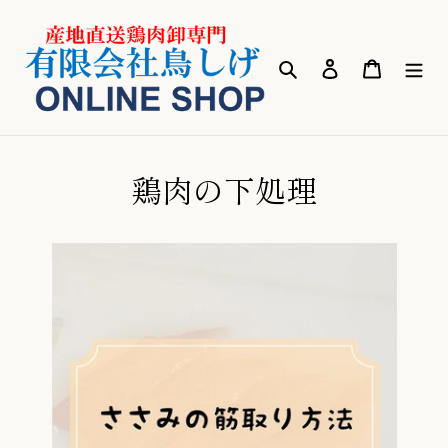
コ
ン
テ
検索
ログイン
カート
ン
ツ
に
ス
キ
鶏肉の下処理
ッ
プ
す
る