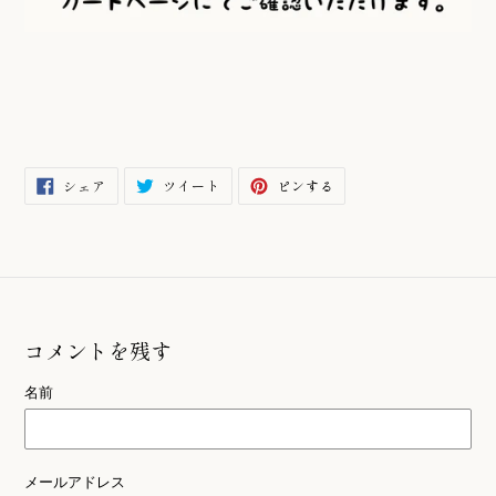
FACEBOOK
TWITTER
PINTEREST
シェア
ツイート
ピンする
で
に
で
シ
投
ピ
ェ
稿
ン
ア
す
す
す
る
る
る
コメントを残す
名前
メールアドレス