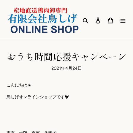
コ
ン
テ
検索
ログイン
カート
ン
ツ
に
ス
キ
おうち時間応援キャンペーン
ッ
プ
2021年4月24日
す
る
こんにちは
☀️
鳥しげオンラインショップです
🐓
東京、大阪、京都、兵庫で