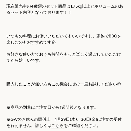
現在販売中の
4
種類のセット商品は
1.75kg
以上とボリュームのあ
るセット内容となっております！！
いつもの料理にお使いいただいてもいいですし、家族で
BBQ
を
楽しむのもおすすめです👍
お好きな使い方でおうち時間をもっと楽しく過ごしていただけ
てたら嬉しいです♪
購入したことが無い方もこの機会にぜひ一度お試しください🤲
※
商品の到着はご注文日から
1
週間後となります。
※
GW
のお休みの関係上、
4
月
29
日
(
木
)
、
30
日
(
金
)
は注文の受付
を行えません。詳しくは
こちら
をご確認ください。