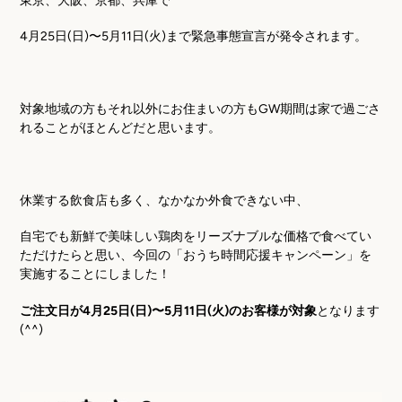
4
月
25
日
(
日
)
〜
5
月
11
日
(
火
)
まで緊急事態宣言が発令されます。
対象地域の方もそれ以外にお住まいの方も
GW
期間は家で過ごさ
れることがほとんどだと思います。
休業する飲食店も多く、なかなか外食できない中、
自宅でも新鮮で美味しい鶏肉をリーズナブルな価格で食べてい
ただけたらと思い、今回の「おうち時間応援キャンペーン」を
実施することにしました！
ご注文日が4月25日(日)〜5月11日(火)のお客様が対象
となります
(^^)