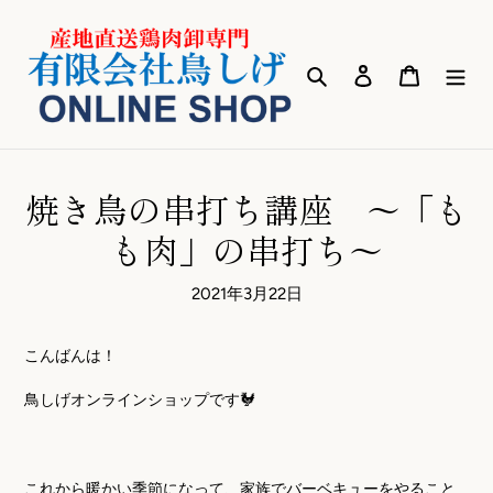
コ
ン
テ
検索
ログイン
カート
ン
ツ
に
ス
キ
焼き鳥の串打ち講座 ～「も
ッ
プ
も肉」の串打ち～
す
る
2021年3月22日
こんばんは！
鳥しげオンラインショップです🐓
これから暖かい季節になって、家族でバーベキューをやること