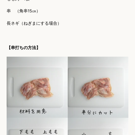
串 （角串
15
㎝）
長ネギ（ねぎまにする場合）
【串打ちの方法】