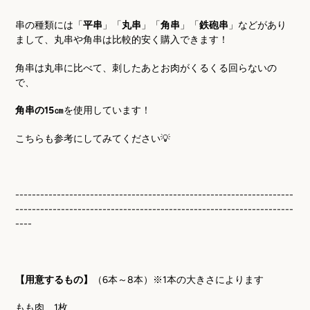
串の種類には「
平串
」「
丸串
」「
角串
」「
鉄砲串
」などがあり
まして、丸串や角串は比較的安く購入できます！
角串は丸串に比べて、刺したあとお肉がくるくる回らないの
で、
角串の15㎝
を使用しています！
こちらも参考にしてみてください💡
-------------------------------------------------------------------
-------------------------------------------------------------------
----
【用意するもの】
（
6
本～
8
本）※
1
本の大きさによります
もも肉
1
枚