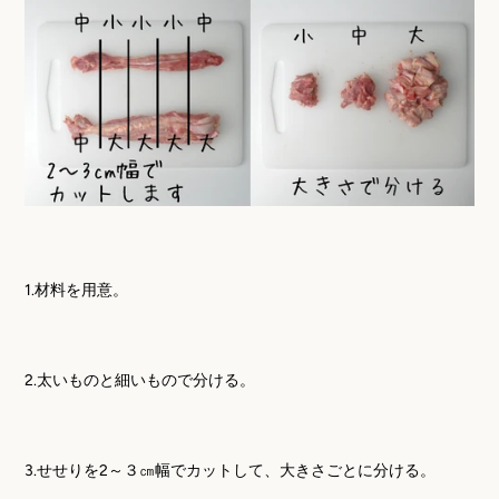
1.
材料を用意。
2.
太いものと細いもので分ける。
3.
せせりを
2
～３㎝幅でカットして、大きさごとに分ける。