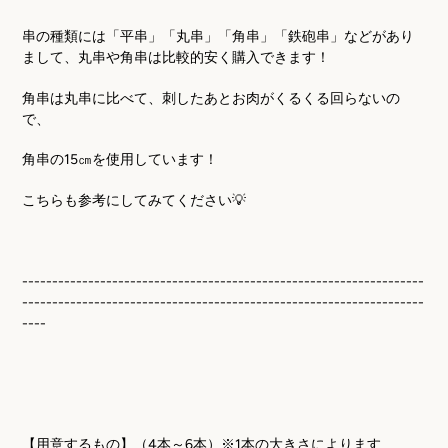
串の種類には「平串」「丸串」「角串」「鉄砲串」などがあり
まして、丸串や角串は比較的安く購入できます！
角串は丸串に比べて、刺したあとお肉がくるくる回らないの
で、
角串の
15
㎝を使用しています！
こちらも参考にしてみてください💡
-------------------------------------------------------------------
-------------------------------------------------------------------
----
【用意するもの】（
4
本～
6
本）※
1
本の大きさによります