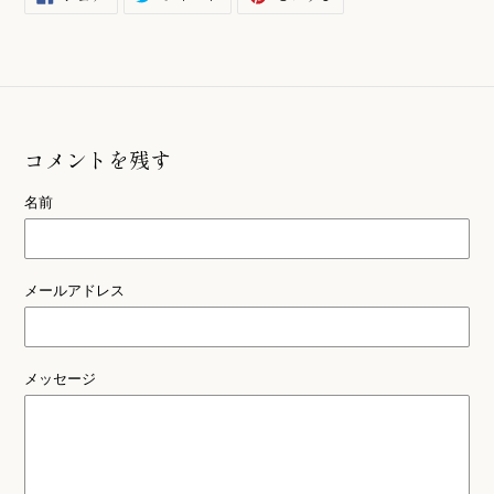
で
に
で
シ
投
ピ
ェ
稿
ン
ア
す
す
す
る
る
る
コメントを残す
名前
メールアドレス
メッセージ