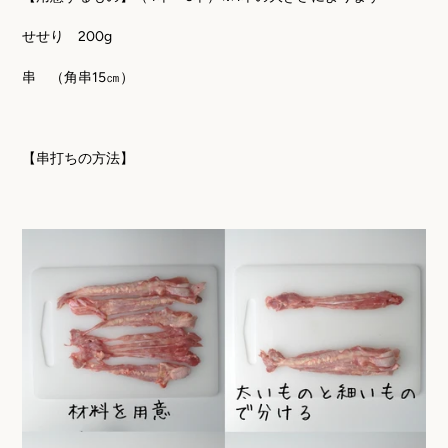
せせり
200g
串 （角串
15
㎝）
【串打ちの方法】