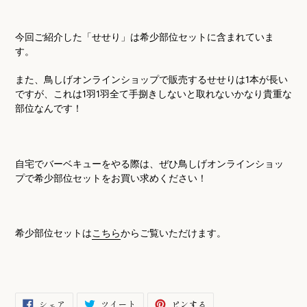
今回ご紹介した「せせり」は希少部位セットに含まれていま
す。
また、鳥しげオンラインショップで販売するせせりは
1
本が長い
ですが、これは
1
羽
1
羽全て手捌きしないと取れないかなり貴重な
部位なんです！
自宅でバーベキューをやる際は、ぜひ鳥しげオンラインショッ
プで希少部位セットをお買い求めください！
希少部位セットは
こちら
からご覧いただけます。
FACEBOOK
TWITTER
PINTEREST
シェア
ツイート
ピンする