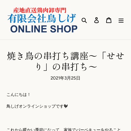
コ
ン
テ
検索
ログイン
カート
ン
ツ
に
ス
キ
焼き鳥の串打ち講座～「せせ
ッ
プ
り」の串打ち～
す
る
2021年3月25日
こんにちは！
鳥しげオンラインショップです🐓
これから暖かい季節になって、家族でバーベキューをやること