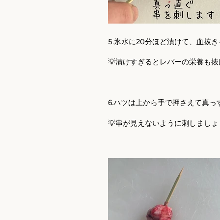
5.
氷水に
20
分ほど漬けて、血抜き
💡漬けすぎるとレバーの栄養も
6.
ハツは上から手で押さえて真っ
💡串が見えないように刺しましょ