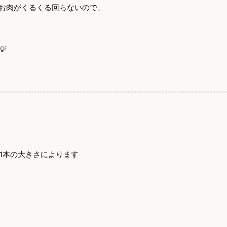
お肉がくるくる回らないので、

---------------------------------------------------------------------------
1
本の大きさによります
）