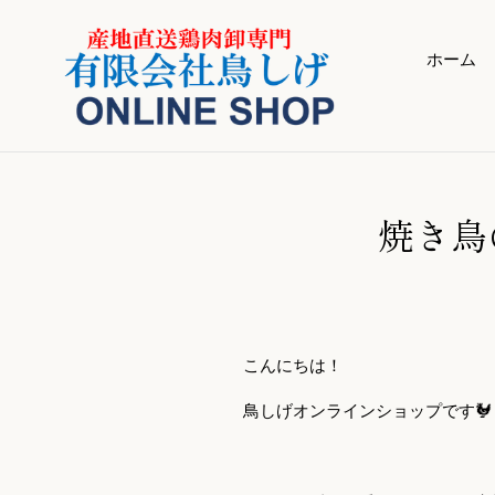
コ
ン
テ
ホーム
ン
ツ
に
ス
キ
ッ
焼き鳥
プ
す
る
こんにちは！
鳥しげオンラインショップです🐓