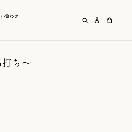
問い合わせ
検索
ログイン
カート
串打ち～