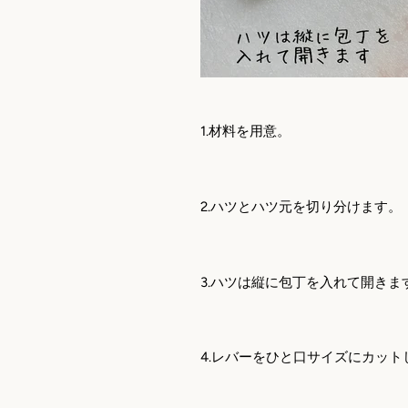
1.
材料を用意。
2.
ハツとハツ元を切り分けます。
3.
ハツは縦に包丁を入れて開きま
4.
レバーをひと口サイズにカット