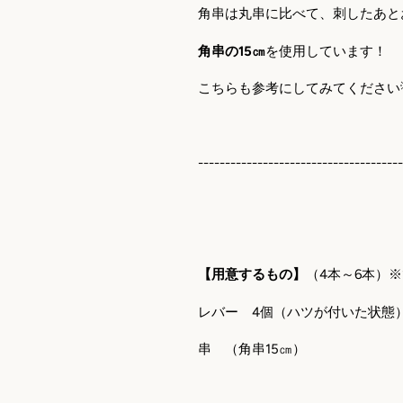
角串は丸串に比べて、刺したあと
角串の15㎝
を使用しています！
こちらも参考にしてみてください
-------------------------------------
【用意するもの】
（
4
本～
6
本）※
レバー
4
個（ハツが付いた状態
串 （角串
15
㎝）