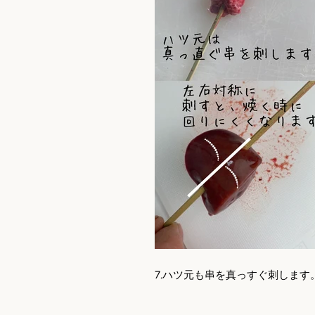
7.
ハツ元も串を真っすぐ刺します