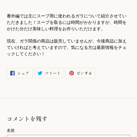
番外編では主にスープ用に使われるガラについて紹介させてい
ただきました！スープを取るには時間がかかりますが、時間を
かけた分だけ美味しい料理をお作りいただけます。
現在、ガラ関係の商品は販売していませんが、今後商品に加え
ていければと考えていますので、気になる方は最新情報をチェ
ックしてください！
FACEBOOK
TWITTER
PINTEREST
シェア
ツイート
ピンする
で
に
で
シ
投
ピ
ェ
稿
ン
ア
す
す
す
る
る
る
コメントを残す
名前