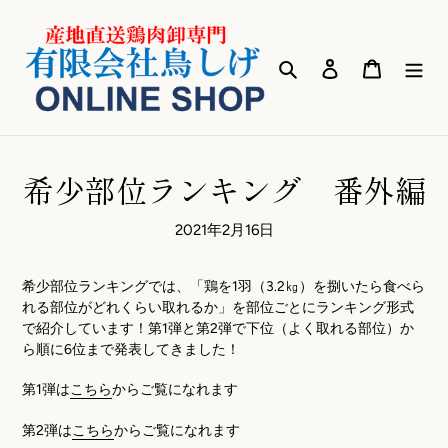
コ
ン
テ
検索
ログイン
カート
ン
ツ
に
ス
キ
希少部位ランキング 番外編
ッ
プ
2021年2月16日
す
る
希少部位ランキングでは、「鶏を1羽（3.2㎏）を捌いたら食べら
れる部位がどれくらい取れるか」を部位ごとにランキング形式
で紹介しています！第1弾と第2弾で下位（よく取れる部位）か
ら順に6位まで発表してきました！
第1弾は
こちら
からご覧になれます
第2弾は
こちら
からご覧になれます